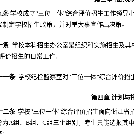
九条
学校成立
“三位一体”综合评价招生工作领导
究
制定
学校招生政策，并对重大事宜
作出
决策。
十条
学校
本科
招生办公室是组织和实施招生及其
合评价招生的日常工作。
十一条
学校纪检监察室对
“三位一体”综合评价招
第四章
计划与
十二条
学校
“三位一体”综合评价招生面向浙江省招
分为
A组
、
B组
、
C组三
个组别
，
考生只能选报其
表：