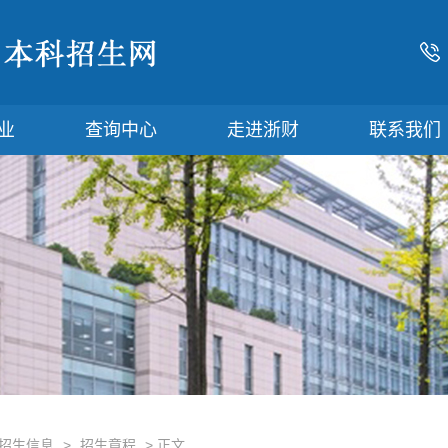
业
查询中心
走进浙财
联系我们
招生信息
>
招生章程
> 正文