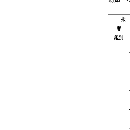
报
考
组别