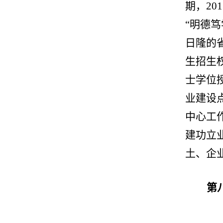
期，2
“明德
日隆的
生招生
士学位
业建设
中心工
建功立
土、企
第