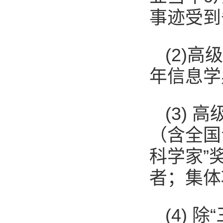
事迹受到
(2)
年信息学
(3)
（含全国
科学家”
者；集体
(4)