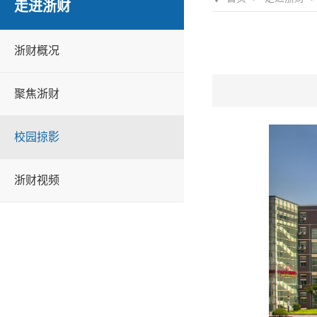
走进浙财
浙财概况
聚焦浙财
校园掠影
浙财视频