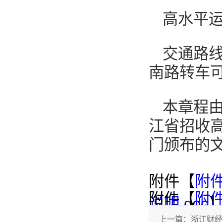
高水平
交通路线
南路转车
本章程
江省招收
门颁布的
附件【
附
附件【
附
说明.doc
目及标准.d
上一篇：