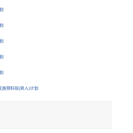
划
划
划
划
划
民族预科班(转入)计划